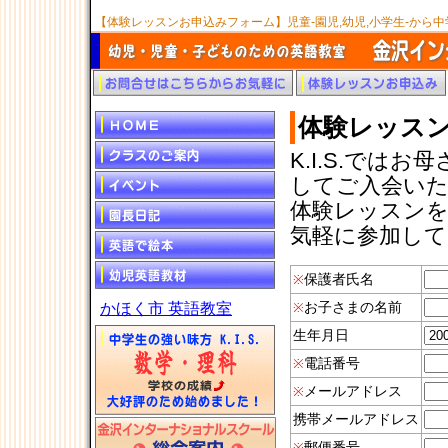
【体験レッスンお申込みフォーム】児童-園児,幼児,小学生-から
体験レッス
K.I.S.では
してご入会い
体験レッスン
気軽に参加し
保護者氏名
※
お子さまの名前
かほく市 英語教室
※
生年月日
電話番号
※
メールアドレス
※
携帯メールアドレス
郵便番号
※