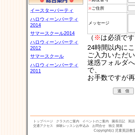
ご住所
※
イースターパーティ
ハロウィーンパーティ
メッセージ
2014
サマースクール2014
（
※
は必須です
ハロウィーンパーティ
24時間以内に
2012
ご入力いただ
サマースクール
迷惑フォルダ
ハロウィーンパーティ
で、
2011
お手数ですが
トップページ
クラスのご案内
イベントのご案内
園長日記
英語
交通アクセス
体験レッスンお申込み
お問合せ
独立 開業
Copyright(c)
児童英語教